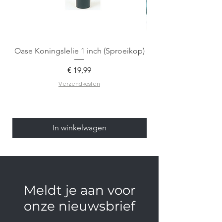
Oase Koningslelie 1 inch (Sproeikop)
Spigen EZ Fit GLAS.
Prijs
€ 19,99
Verzendkosten
In winkelwagen
Meldt je aan voor
onze nieuwsbrief