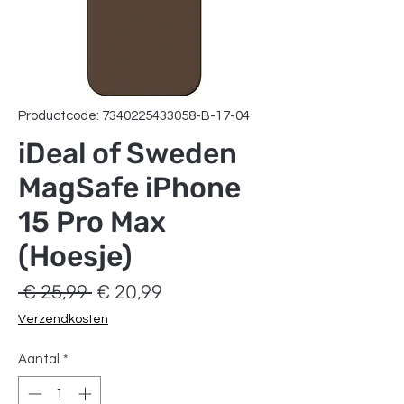
Productcode: 7340225433058-B-17-04
iDeal of Sweden
MagSafe iPhone
15 Pro Max
(Hoesje)
Normale
Verkoopprijs
 € 25,99 
€ 20,99
prijs
Verzendkosten
Aantal
*