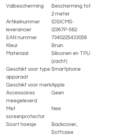
Valbescherming
Bescherming tot
2 meter
Artikelnummer
IDSICMS-
leverancier
I2367P-562
EAN nummer
7340225433058
Kleur
Bruin
Materiaal
Siliconen en TPU
(zacht)
Geschikt voor type
Smartphone
apparaat
Geschikt voor merk
Apple
Accessoires
Geen
meegeleverd
Met
Nee
screenprotector
Soort hoesje
Backcover,
Softcase