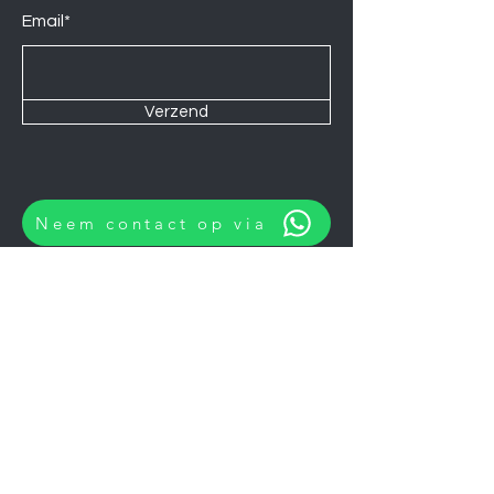
Email*
Verzend
Neem contact op via
Wij zijn elke Zaterdag geopend van
10:00 tot 14:00.
U kunt natuurlijk ook op afspraak op
andere momenten langskomen.
Let op
06-06-2026
zijn wij gesloten.
Koelkasten
Afzuigkappen
Ovens