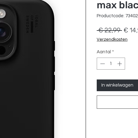
max blac
Productcode: 7340
Norm
 € 22,99 
€ 14
prijs
Verzendkosten
Aantal
*
In winkelwagen