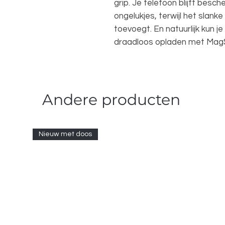
grip. Je telefoon blijft besc
ongelukjes, terwijl het slank
toevoegt. En natuurlijk kun j
draadloos opladen met Mag
Andere producten
Nieuw met doos