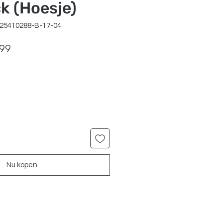
k (Hoesje)
225410288-B-17-04
ale
Verkoopprijs
,99
Nu kopen