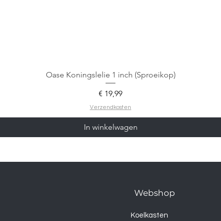
Oase Koningslelie 1 inch (Sproeikop)
Prijs
€ 19,99
Verzendkosten
In winkelwagen
Webshop
Koelkasten