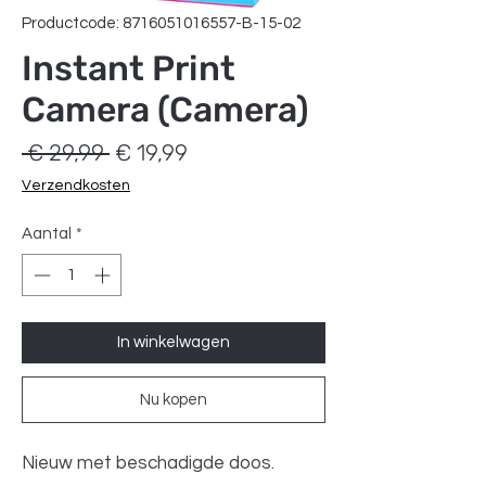
Productcode: 8716051016557-B-15-02
Instant Print
Camera (Camera)
Normale
Verkoopprijs
 € 29,99 
€ 19,99
prijs
Verzendkosten
Aantal
*
In winkelwagen
Nu kopen
Nieuw met beschadigde doos.