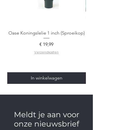
Oase Koningslelie 1 inch (Sproeikop)
Spigen EZ Fit GLAS.
Prijs
€ 19,99
Verzendkosten
In winkelwagen
Meldt je aan voor
onze nieuwsbrief