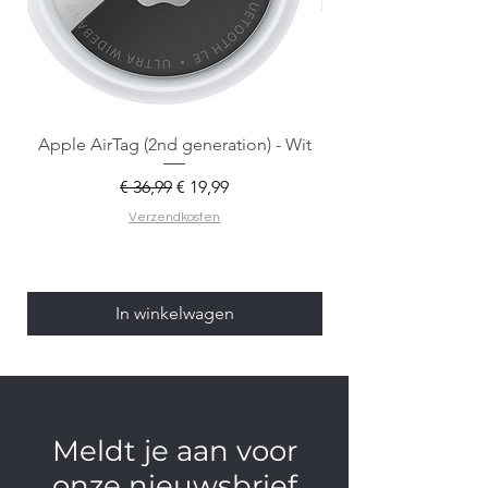
Apple AirTag (2nd generation) - Wit
Normale prijs
Verkoopprijs
€ 36,99
€ 19,99
Verzendkosten
In winkelwagen
Meldt je aan voor
onze nieuwsbrief