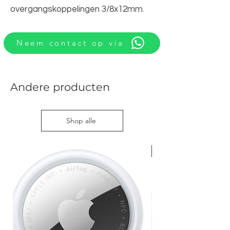
overgangskoppelingen 3/8x12mm.
Neem contact op via
Andere producten
Shop alle
Nieuw met doos