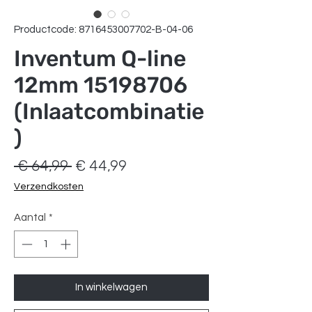
Productcode: 8716453007702-B-04-06
Inventum Q-line
12mm 15198706
(Inlaatcombinatie
)
Normale
Verkoopprijs
 € 64,99 
€ 44,99
prijs
Verzendkosten
Aantal
*
In winkelwagen