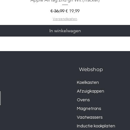
Normale prijs
Verkoopprijs
€ 36,99
€ 19,99
Verzendkosten
In winkelwagen
Webshop
Koelkasten
Afzuigkappen
Ovens
Magnetrons
Vaatwassers
Inductie kookplaten