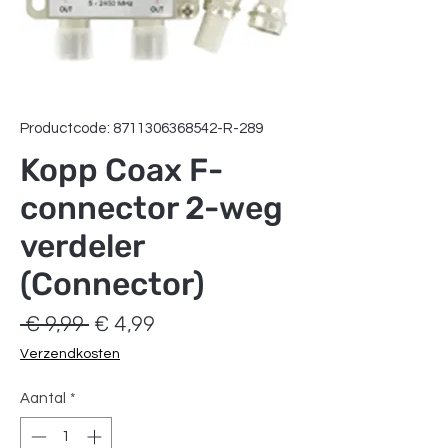
Productcode: 8711306368542-R-289
Kopp Coax F-
connector 2-weg
verdeler
(Connector)
Normale
Verkoopprijs
 € 9,99 
€ 4,99
prijs
Verzendkosten
Aantal
*