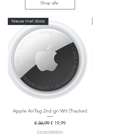
Shop alle
Nieuw met doos
Nieuw met doos
Apple AirTag 2nd gn Wit (Tracker)
Apple AirTag 2nd gen
Normale prijs
Verkoopprijs
€ 36,99
€ 19,99
Verzendkosten