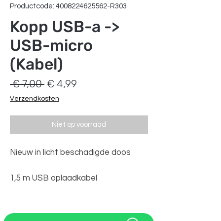
Productcode: 4008224625562-R303
Kopp USB-a ->
USB-micro
(Kabel)
Normale
Verkoopprijs
 € 7,00 
€ 4,99
prijs
Verzendkosten
Niet op voorraad
Nieuw in licht beschadigde doos
1,5 m USB oplaadkabel