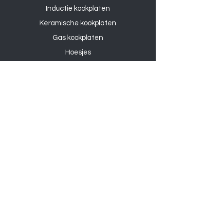
Inductie kookplaten
Keramische kookplaten
Gas kookplaten
Hoesjes
Telefoons
Gaming
Kabels
Powerbanks
Overige
Accessoires
Audioapparatuur
SD-Kaarten
Cartridges
TV-Muurbeugels
Filters