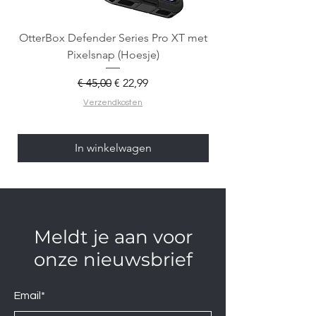
OtterBox Defender Series Pro XT met
Spigen Tough Armo
Pixelsnap (Hoesje)
Normale prijs
Verkoopprijs
€ 45,00
€ 22,99
Verzendkosten
In winkelwagen
Meldt je aan voor
onze nieuwsbrief
Email*