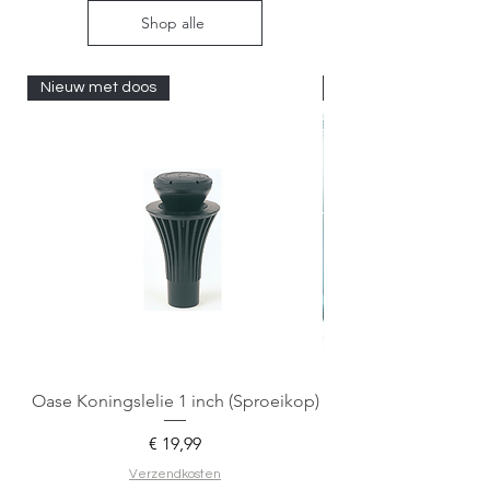
Shop alle
Nieuw met doos
Nieuw met doos
Oase Koningslelie 1 inch (Sproeikop)
Spigen EZ Fit GLAS.
Prijs
€ 19,99
Verzendkosten