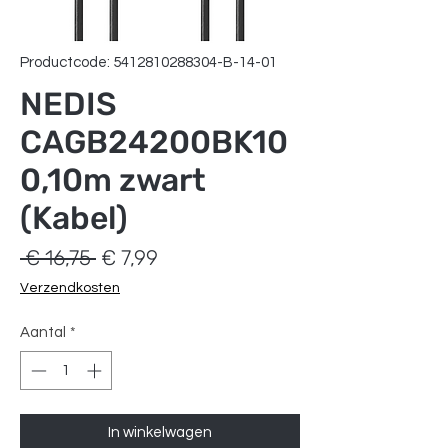
Productcode: 5412810288304-B-14-01
NEDIS
CAGB24200BK10
0,10m zwart
(Kabel)
Normale
Verkoopprijs
 € 16,75 
€ 7,99
prijs
Verzendkosten
Aantal
*
In winkelwagen