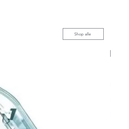
Shop alle
Nieuw m