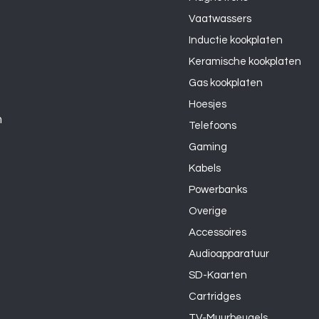
Vaatwassers
Inductie kookplaten
Keramische kookplaten
Gas kookplaten
Hoesjes
n
Telefoons
Gaming
Kabels
Powerbanks
Overige
Accessoires
Audioapparatuur
SD-Kaarten
Cartridges
TV-Muurbeugels