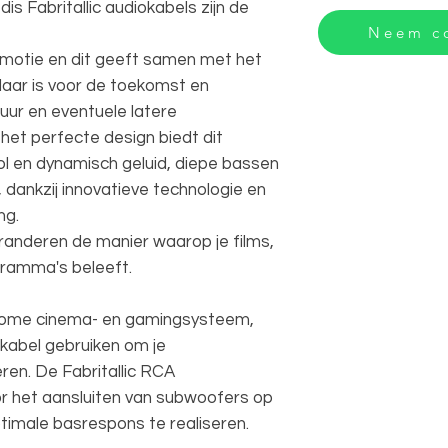
dis Fabritallic audiokabels zijn de
Neem co
 emotie en dit geeft samen met het
laar is voor de toekomst en
uur en eventuele latere
 het perfecte design biedt dit
ol en dynamisch geluid, diepe bassen
 dankzij innovatieve technologie en
ng.
eranderen de manier waarop je films,
gramma's beleeft.
je home cinema- en gamingsysteem,
kabel gebruiken om je
ren. De Fabritallic RCA
or het aansluiten van subwoofers op
imale basrespons te realiseren.