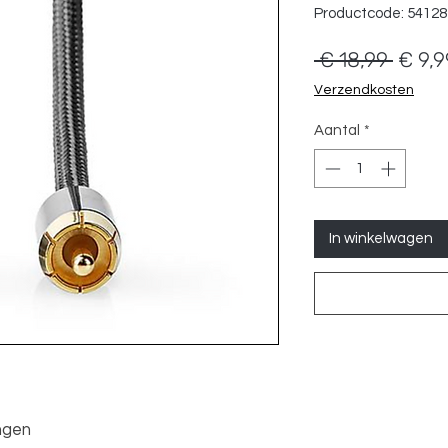
Productcode: 5412
Norma
 € 18,99 
€ 9,9
prijs
Verzendkosten
Aantal
*
In winkelwagen
ngen