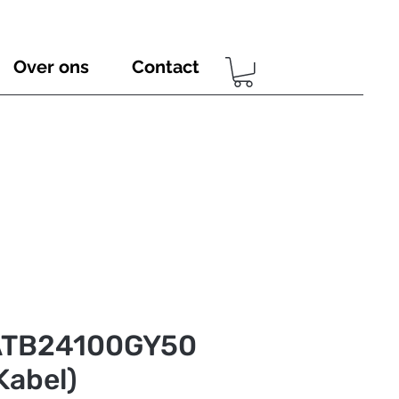
Over ons
Contact
ATB24100GY50
Kabel)