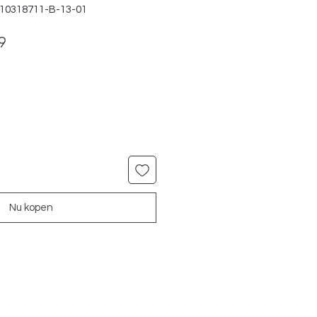
810318711-B-13-01
le
Verkoopprijs
9
Nu kopen