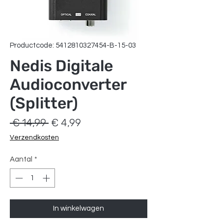
Productcode: 5412810327454-B-15-03
Nedis Digitale
Audioconverter
(Splitter)
Normale
Verkoopprijs
 € 14,99 
€ 4,99
prijs
Verzendkosten
Aantal
*
In winkelwagen