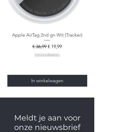
Apple AirTag 2nd gn Wit (Tracker)
Apple AirTag 2nd gen
Normale prijs
Verkoopprijs
€ 36,99
€ 19,99
Verzendkosten
In winkelwagen
Meldt je aan voor
onze nieuwsbrief