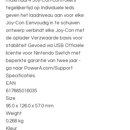
maximaal 4 Joy-Con-controllers
tegelijkertijd op Individuele leds
geven het laadniveau aan voor elke
Joy-Con Eenvoudig in te schuiven
ontwerp verbindt elke Joy-Con met
de oplader Verzwaarde basis voor
stabiliteit Gevoed via USB Officiële
licentie voor Nintendo Switch met
beperkte garantie van twee jaar -
ga naar PowerA.com/Support
Specificaties
EAN
617885016035
Size
95.0 x 126.0 x 57.0 mm
Weight
0.268 kg
Kleur