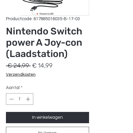
Productcode: 617885016035-B-17-03
Nintendo Switch
power A Joy-con
(Laadstation)
Normale
Verkoopprijs
 € 24,99 
€ 14,99
prijs
Verzendkosten
Aantal
*
In winkelwagen