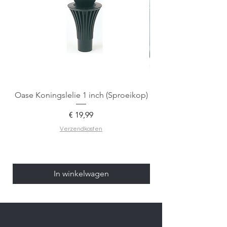
Oase Koningslelie 1 inch (Sproeikop)
Spigen EZ Fit GLAS.
Prijs
€ 19,99
Verzendkosten
In winkelwagen