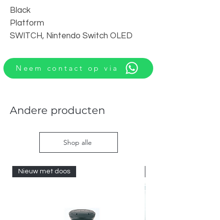
Black
Platform
SWITCH, Nintendo Switch OLED
Neem contact op via
Andere producten
Shop alle
Nieuw met doos
Nieuw met doos