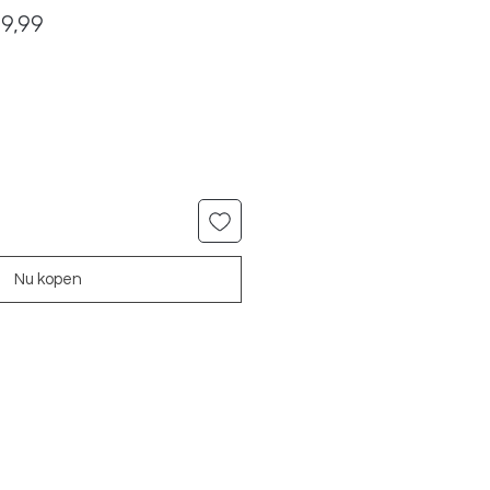
male
Verkoopprijs
19,99
Nu kopen