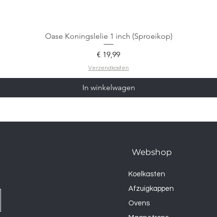
Oase Koningslelie 1 inch (Sproeikop)
Prijs
€ 19,99
Verzendkosten
In winkelwagen
Webshop
Koelkasten
Afzuigkappen
Ovens