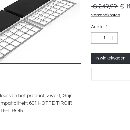
Nor
 € 249,99 
€ 1
prijs
Verzendkosten
Aantal
*
In winkelwagen
leur van het product: Zwart, Grijs.
ompatibiliteit: 691 HOTTE-TIROIR
TE-TIROIR