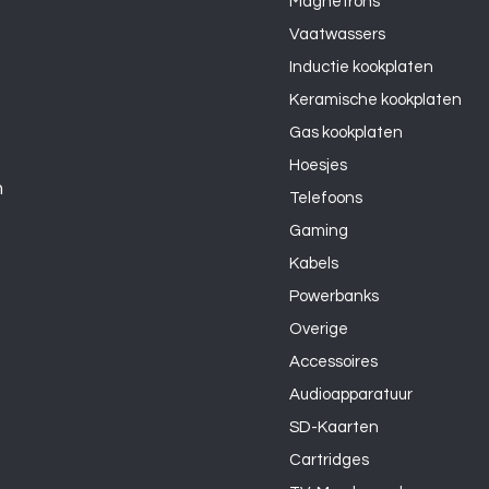
Magnetrons
Vaatwassers
Inductie kookplaten
Keramische kookplaten
Gas kookplaten
Hoesjes
n
Telefoons
Gaming
Kabels
Powerbanks
Overige
Accessoires
Audioapparatuur
SD-Kaarten
Cartridges