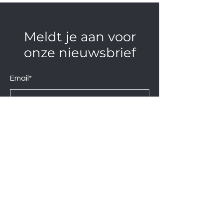
Meldt je aan voor
onze nieuwsbrief
Email*
Verzend
Neem contact op via
Wij zijn elke Zaterdag geopend van
10:00 tot 14:00.
U kunt natuurlijk ook op afspraak op
andere momenten langskomen.