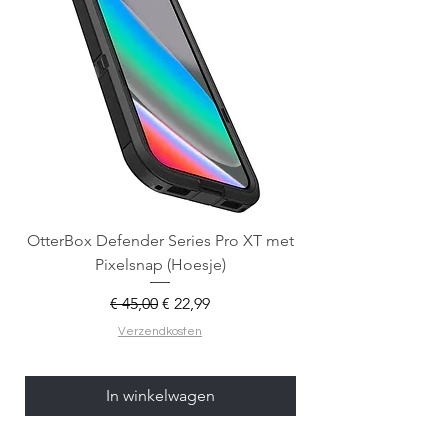
OtterBox Defender Series Pro XT met
Spigen Tough Armo
Pixelsnap (Hoesje)
Normale prijs
Verkoopprijs
€ 45,00
€ 22,99
Verzendkosten
In winkelwagen