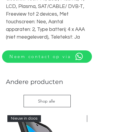
LCD, Plasma, SAT/CABLE/ DVB-T,
Freeview tot 2 devices, Met
touchscreen: Nee, Aantal
apparaten: 2, Type batterij: 4 x AAA
(niet meegeleverd), Teletekst: Ja
Neem contact op via
Andere producten
Shop alle
Nieuw in doos
Nieuw in doos