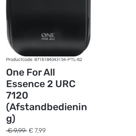
Productcode: 8716184043154-PTL-62
One For All
Essence 2 URC
7120
(Afstandbedienin
g)
Normale
Verkoopprijs
 € 9,99 
€ 7,99