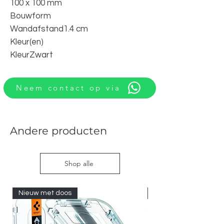
100 x 100 mm
Bouwform
Wandafstand
1.4 cm
Kleur(en)
Kleur
Zwart
Neem contact op via
Andere producten
Shop alle
Nieuw met doos
Nieuw met doos