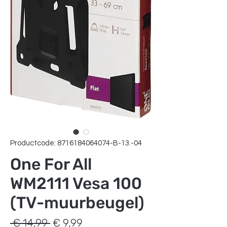
Productcode: 8716184064074-B-13.-04
One For All
WM2111 Vesa 100
(TV-muurbeugel)
Normale
Verkoopprijs
 € 14,99 
€ 9,99