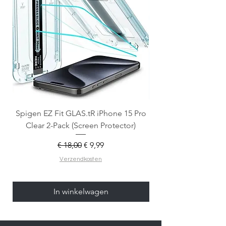
Spigen EZ Fit GLAS.tR iPhone 15 Pro
OtterBox React Mag
Clear 2-Pack (Screen Protector)
Normale prijs
Verkoopprijs
€ 18,00
€ 9,99
Verzendkosten
In winkelwagen