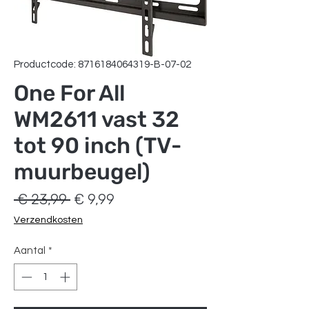
Productcode: 8716184064319-B-07-02
One For All
WM2611 vast 32
tot 90 inch (TV-
muurbeugel)
Normale
Verkoopprijs
 € 23,99 
€ 9,99
prijs
Verzendkosten
Aantal
*