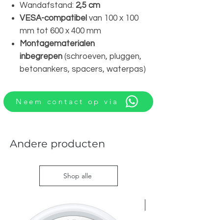
Wandafstand:
2,5 cm
VESA-compatibel
van 100 x 100
mm tot 600 x 400 mm
Montagematerialen
inbegrepen
(schroeven, pluggen,
betonankers, spacers, waterpas)
Neem contact op via
Andere producten
Shop alle
Nieuw met doos