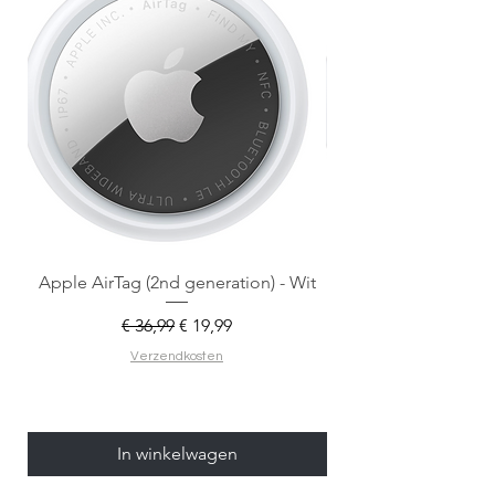
Apple AirTag (2nd generation) - Wit
Normale prijs
Verkoopprijs
€ 36,99
€ 19,99
Verzendkosten
In winkelwagen