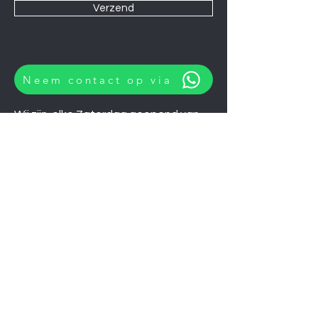
Verzend
Neem contact op via
Wij zijn elke Zaterdag geopend van
10:00 tot 14:00.
U kunt natuurlijk ook op afspraak op
andere momenten langskomen.
Let op
06-06-2026
zijn wij gesloten.
Koelkasten
Afzuigkappen
Ovens
Magnetrons
Vaatwassers
Inductie kookplaten