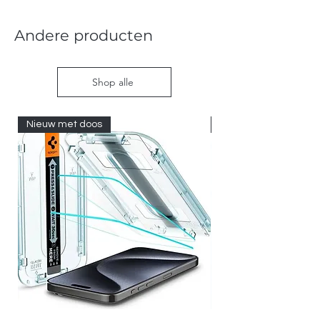
Andere producten
Shop alle
Nieuw met doos
Nieuw met doos