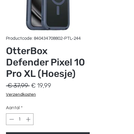
Productcode: 840434708802-PTL-244
OtterBox
Defender Pixel 10
Pro XL (Hoesje)
Normale
Verkoopprijs
 € 37,99 
€ 19,99
prijs
Verzendkosten
Aantal
*