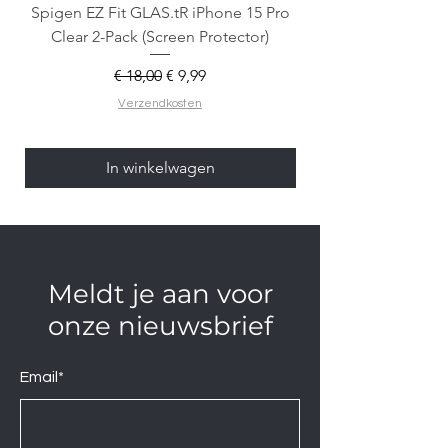
Spigen EZ Fit GLAS.tR iPhone 15 Pro
OtterBox React Mag
Clear 2-Pack (Screen Protector)
Normale prijs
Verkoopprijs
€ 18,00
€ 9,99
Verzendkosten
In winkelwagen
Meldt je aan voor
onze nieuwsbrief
Email*