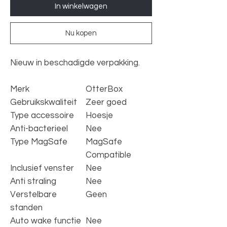
In winkelwagen
Nu kopen
Nieuw in beschadigde verpakking.
Merk
OtterBox
Gebruikskwaliteit
Zeer goed
Type accessoire
Hoesje
Anti-bacterieel
Nee
Type MagSafe
MagSafe
Compatible
Inclusief venster
Nee
Anti straling
Nee
Verstelbare
Geen
standen
Auto wake functie
Nee