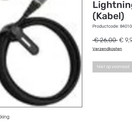
Lightnin
(Kabel)
Productcode: 8401
Norm
 € 26,00 
€ 9,
prijs
Verzendkosten
Niet op voorraad
king