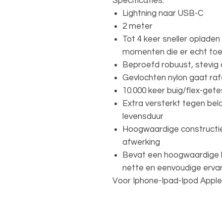
Specificaties:
Lightning naar USB-C
2 meter
Tot 4 keer sneller opladen
momenten die er echt to
Beproefd robuust, stevig
Gevlochten nylon gaat raf
10.000 keer buig/flex-gete
Extra versterkt tegen bela
levensduur
Hoogwaardige constructi
afwerking
Bevat een hoogwaardige
nette en eenvoudige ervar
Voor Iphone-Ipad-Ipod Apple