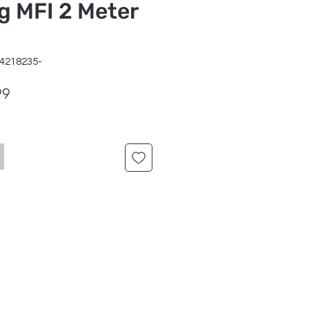
g MFI 2 Meter
04218235-
ale
Verkoopprijs
99