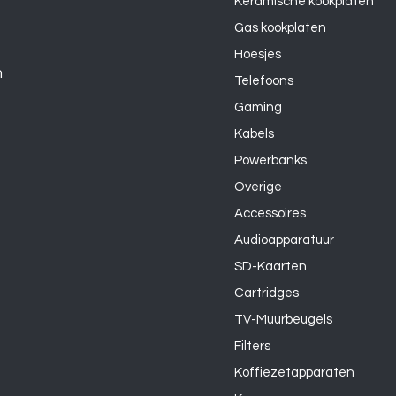
Keramische kookplaten
Gas kookplaten
Hoesjes
n
Telefoons
Gaming
Kabels
Powerbanks
Overige
Accessoires
Audioapparatuur
SD-Kaarten
Cartridges
TV-Muurbeugels
Filters
Koffiezetapparaten