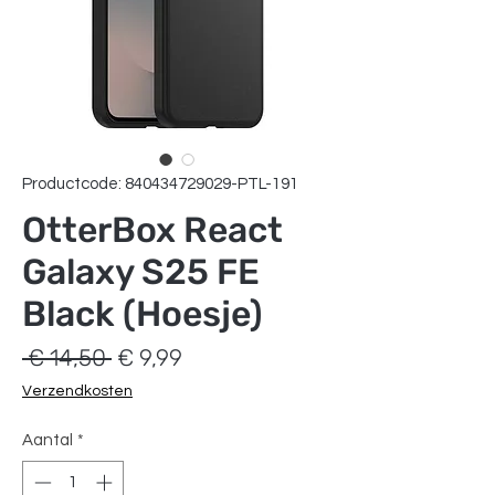
Productcode: 840434729029-PTL-191
OtterBox React
Galaxy S25 FE
Black (Hoesje)
Normale
Verkoopprijs
 € 14,50 
€ 9,99
prijs
Verzendkosten
Aantal
*