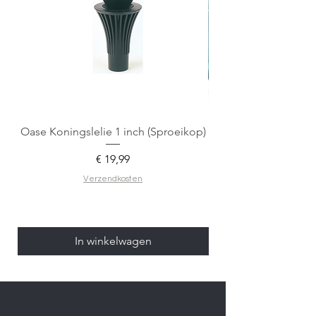
Oase Koningslelie 1 inch (Sproeikop)
Spigen EZ Fit GLAS.
Prijs
€ 19,99
Verzendkosten
In winkelwagen