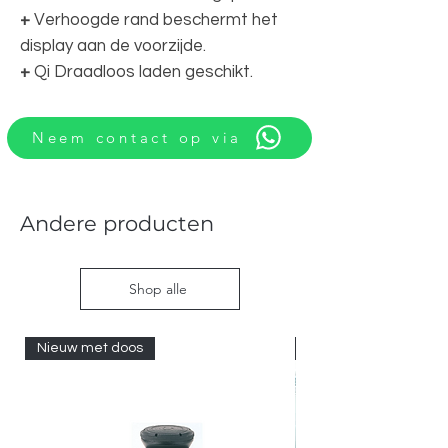
+
Verhoogde rand beschermt het
display aan de voorzijde.
+
Qi Draadloos laden geschikt.
Neem contact op via
Andere producten
Shop alle
Nieuw met doos
Nieuw met doos