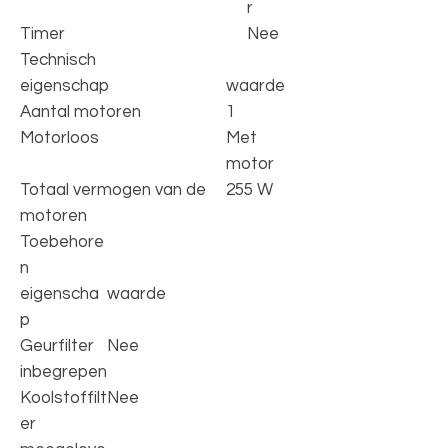
r
Timer
Nee
Technisch
eigenschap
waarde
Aantal motoren
1
Motorloos
Met
motor
Totaal vermogen van de
255 W
motoren
Toebehore
n
eigenscha
waarde
p
Geurfilter
Nee
inbegrepen
Koolstoffilt
Nee
er