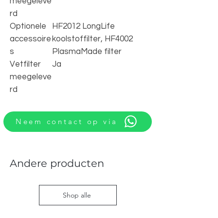
meegeleve
rd
Optionele
HF2012 LongLife
accessoire
koolstoffilter, HF4002
s
PlasmaMade filter
Vetfilter
Ja
meegeleve
rd
Neem contact op via
Andere producten
Shop alle