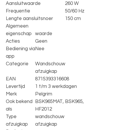
Aansluitwaarde
260 W
Frequentie
50/60 Hz
Lengte aansluitsnoer
150 cm
Algemeen
eigenschap
waarde
Acties
Geen
Bediening via
Nee
app
Categorie
Wandschouw
afzuigkap
EAN
8715393316608
Levertijd
1 t/m 3 werkdagen
Merk
Pelgrim
Ook bekend
BSK965MAT, BSK965,
als
HF2012
Type
wandschouw
afzuigkap
afzuigkap