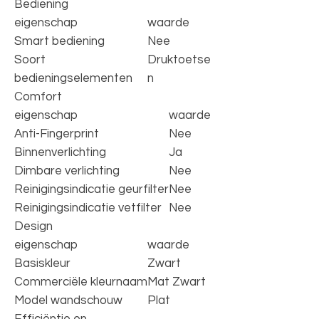
Bediening
eigenschap
waarde
Smart bediening
Nee
Soort
Druktoetse
bedieningselementen
n
Comfort
eigenschap
waarde
Anti-Fingerprint
Nee
Binnenverlichting
Ja
Dimbare verlichting
Nee
Reinigingsindicatie geurfilter
Nee
Reinigingsindicatie vetfilter
Nee
Design
eigenschap
waarde
Basiskleur
Zwart
Commerciële kleurnaam
Mat Zwart
Model wandschouw
Plat
Efficiëntie en