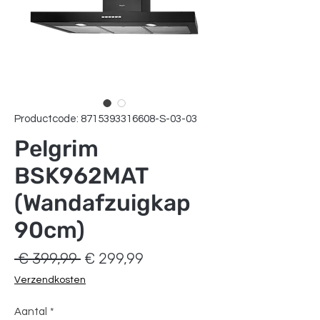
Productcode: 8715393316608-S-03-03
Pelgrim
BSK962MAT
(Wandafzuigkap
90cm)
Normale
Verkoopprijs
 € 399,99 
€ 299,99
prijs
Verzendkosten
Aantal
*