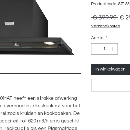
Productcode: 8715
Nor
 € 399,99 
€ 2
prijs
Verzendkosten
Aantal
*
In winkelwagen
0MAT heeft een strakke afwerking
e overhoud in je keukenkast voor het
ei zoals kruiden en kookboeken. De
paciteit tot 620 m3/h en is geschikt
n, recirculatie als een PlasmaMade