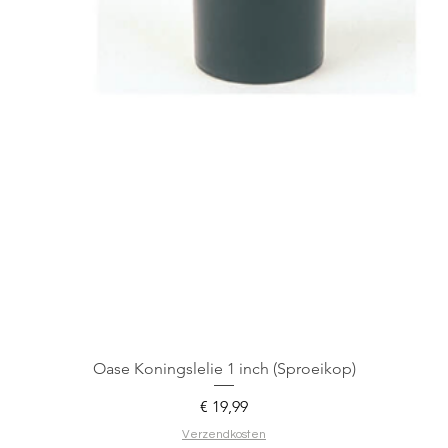
Oase Koningslelie 1 inch (Sproeikop)
Prijs
€ 19,99
Verzendkosten