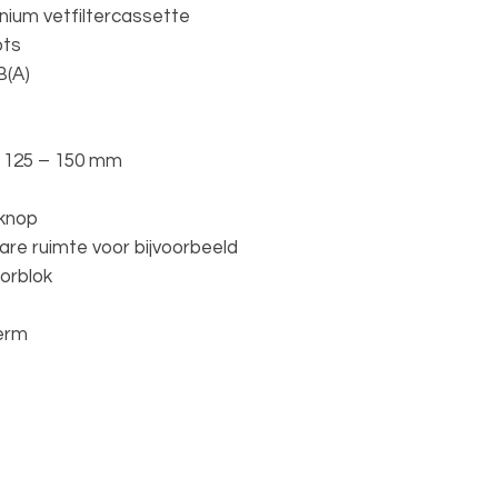
minium vetfiltercassette
ots
B(A)
 125 – 150 mm
iknop
are ruimte voor bijvoorbeeld
orblok
herm