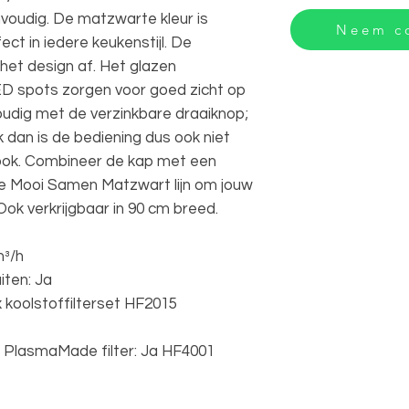
nvoudig. De matzwarte kleur is
Neem co
ct in iedere keukenstijl. De
het design af. Het glazen
D spots zorgen voor goed zicht op
oudig met de verzinkbare draaiknop;
ik dan is de bediening dus ook niet
look. Combineer de kap met een
 de Mooi Samen Matzwart lijn om jouw
ok verkrijgbaar in 90 cm breed.
m³/h
iten: Ja
 x koolstoffilterset HF2015
d PlasmaMade filter: Ja HF4001