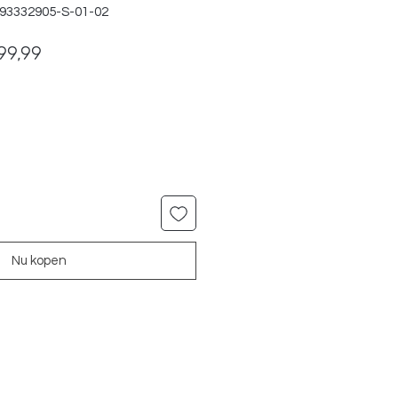
393332905-S-01-02
male
Verkoopprijs
99,99
Nu kopen