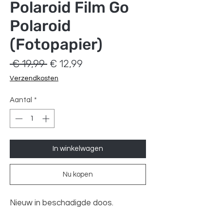
Polaroid Film Go
Polaroid
(Fotopapier)
Normale
Verkoopprijs
 € 19,99 
€ 12,99
prijs
Verzendkosten
Aantal
*
In winkelwagen
Nu kopen
Nieuw in beschadigde doos.