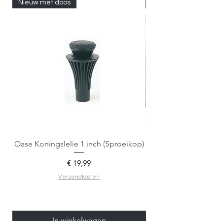
Nieuw met doos
Nieuw met doos
Oase Koningslelie 1 inch (Sproeikop)
Spigen EZ Fit GLAS.
Prijs
€ 19,99
Verzendkosten
In winkelwagen