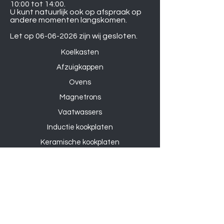
10:00 tot 14:00.
U kunt natuurlijk ook op afspraak op
andere momenten langskomen.
Let op
06-06-2026
zijn wij gesloten.
Koelkasten
Afzuigkappen
Ovens
Magnetrons
Vaatwassers
Inductie kookplaten
Keramische kookplaten
Gas kookplaten
Hoesjes
Telefoons
Gaming
Kabels