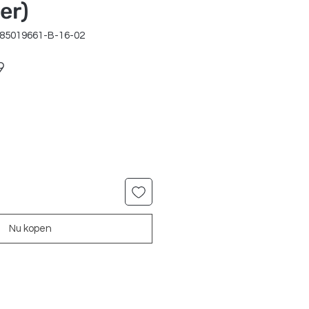
er)
885019661-B-16-02
le
Verkoopprijs
9
Nu kopen