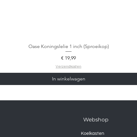
Oase Koningslelie 1 inch (Sproeikop)
Prijs
€ 19,99
Verzendkosten
In winkelwagen
Webshop
Koelkasten