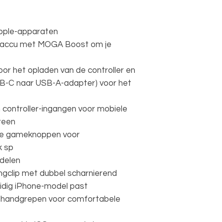
Apple-apparaten
-accu met MOGA Boost om je
voor het opladen van de controller en
B-C naar USB-A-adapter) voor het
n controller-ingangen voor mobiele
reen
de gameknoppen voor
k sp
 delen
clip met dubbel scharnierend
idig iPhone-model past
e handgrepen voor comfortabele