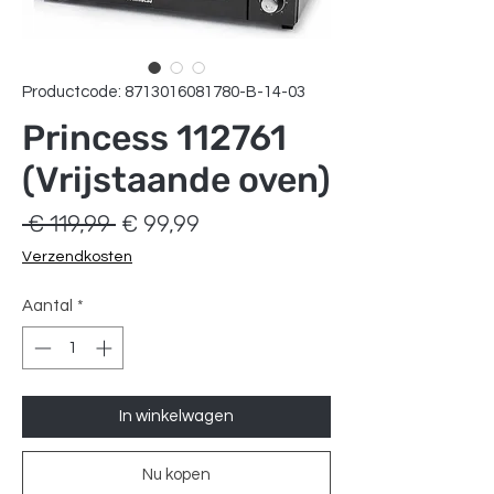
Productcode: 8713016081780-B-14-03
Princess 112761
(Vrijstaande oven)
Normale
Verkoopprijs
 € 119,99 
€ 99,99
prijs
Verzendkosten
Aantal
*
In winkelwagen
Nu kopen