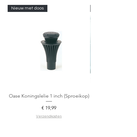
Nieuw met doos
Nieuw met doos
Oase Koningslelie 1 inch (Sproeikop)
Spigen EZ Fit GLAS.
Prijs
€ 19,99
Verzendkosten