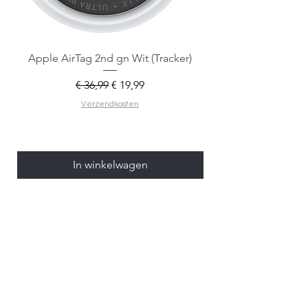
Apple AirTag 2nd gn Wit (Tracker)
Apple AirTag 2nd gen
Normale prijs
Verkoopprijs
€ 36,99
€ 19,99
Verzendkosten
In winkelwagen
Meldt je aan voor
onze nieuwsbrief