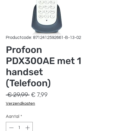
Productcode: 8712412592661-B-13-02
Profoon
PDX300AE met 1
handset
(Telefoon)
Normale
Verkoopprijs
 € 29,99 
€ 7,99
prijs
Verzendkosten
Aantal
*