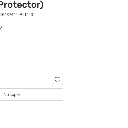
Protector)
246437441-B-14-01
le
Verkoopprijs
9
Nu kopen