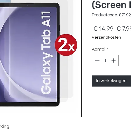
(Screen 
Productcode: 8719
Norma
 € 14,99 
€ 7,9
prijs
Verzendkosten
Aantal
*
In winkelwagen
king.