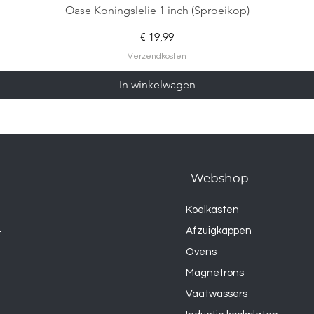
Oase Koningslelie 1 inch (Sproeikop)
Prijs
€ 19,99
Verzendkosten
In winkelwagen
Webshop
Koelkasten
Afzuigkappen
Ovens
Magnetrons
Vaatwassers