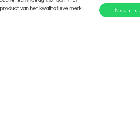
douche rechthoekig 29x18cm mat
 product van het kwalitatieve merk
Neem co