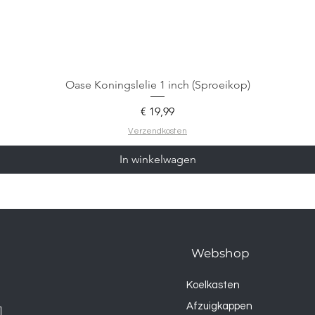
Oase Koningslelie 1 inch (Sproeikop)
Prijs
€ 19,99
Verzendkosten
In winkelwagen
Webshop
Koelkasten
Afzuigkappen