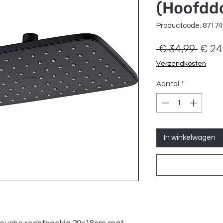
(Hoofdd
Productcode: 8717
Norm
 € 34,99 
€ 24
prijs
Verzendkosten
Aantal
*
In winkelwagen