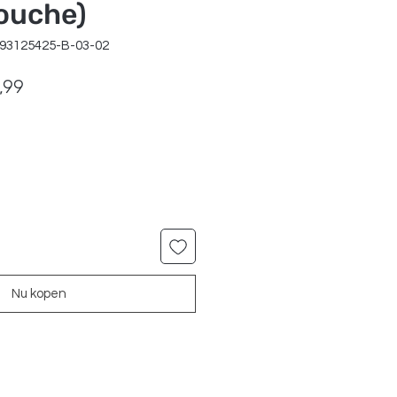
ouche)
493125425-B-03-02
ale
Verkoopprijs
,99
Nu kopen