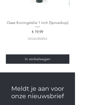
Oase Koningslelie 1 inch (Sproeikop)
Spigen EZ Fit GLAS.
Prijs
€ 19,99
Verzendkosten
In winkelwagen
Meldt je aan voor
onze nieuwsbrief