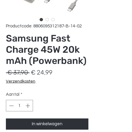
Productcode: 8806095312187-B-14-02
Samsung Fast
Charge 45W 20k
mAh (Powerbank)
Normale
Verkoopprijs
 € 37,90 
€ 24,99
prijs
Verzendkosten
Aantal
*
In winkelwagen