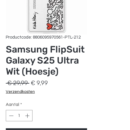
Productcode: 8806095970561-PTL-212
Samsung FlipSuit
Galaxy S25 Ultra
Wit (Hoesje)
Normale
Verkoopprijs
 € 29,99 
€ 9,99
prijs
Verzendkosten
Aantal
*