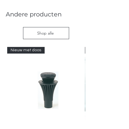
Andere producten
Shop alle
Nieuw met doos
Nieuw met doos