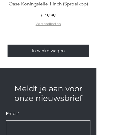
Oase Koningslelie 1 inch (Sproeikop)
Spigen EZ Fit GLAS.
Prijs
€ 19,99
Verzendkosten
In winkelwagen
Meldt je aan voor
onze nieuwsbrief
Email*