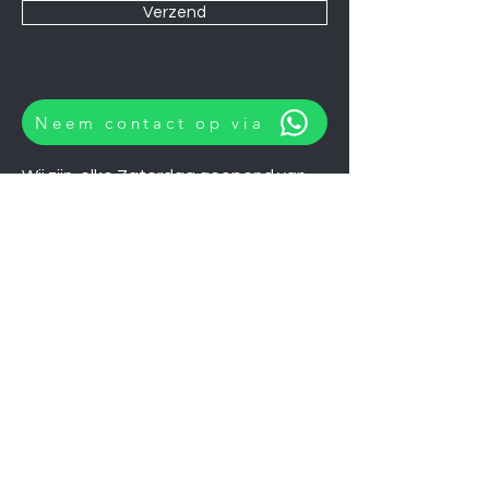
Verzend
Neem contact op via
Wij zijn elke Zaterdag geopend van
10:00 tot 14:00.
U kunt natuurlijk ook op afspraak op
andere momenten langskomen.
Let op
06-06-2026
zijn wij gesloten.
Koelkasten
Afzuigkappen
Ovens
Magnetrons
Vaatwassers
Inductie kookplaten