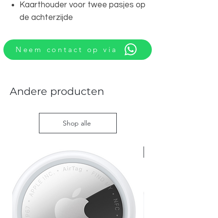
Kaarthouder voor twee pasjes op
de achterzijde
Neem contact op via
Andere producten
Shop alle
Nieuw met doos