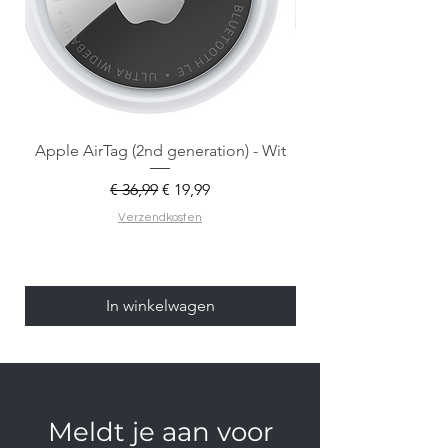
Apple AirTag (2nd generation) - Wit
Normale prijs
Verkoopprijs
€ 36,99
€ 19,99
Verzendkosten
In winkelwagen
Meldt je aan voor