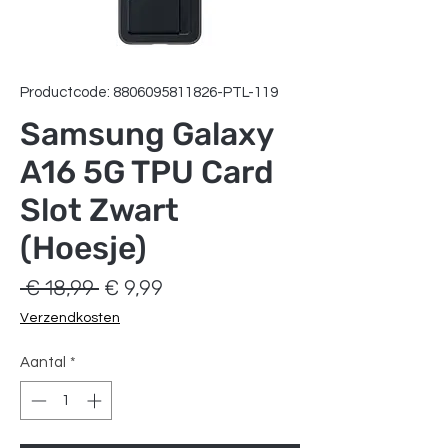
Productcode: 8806095811826-PTL-119
Samsung Galaxy
A16 5G TPU Card
Slot Zwart
(Hoesje)
Normale
Verkoopprijs
 € 18,99 
€ 9,99
prijs
Verzendkosten
Aantal
*