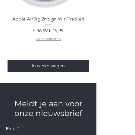
Apple AirTag 2nd gn Wit (Tracker)
Apple AirTag 2nd gen
Normale prijs
Verkoopprijs
€ 36,99
€ 19,99
Verzendkosten
In winkelwagen
Meldt je aan voor
onze nieuwsbrief
Email*