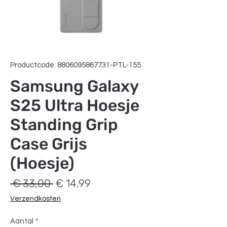
Productcode: 8806095867731-PTL-155
Samsung Galaxy
S25 Ultra Hoesje
Standing Grip
Case Grijs
(Hoesje)
Normale
Verkoopprijs
 € 33,00 
€ 14,99
prijs
Verzendkosten
Aantal
*