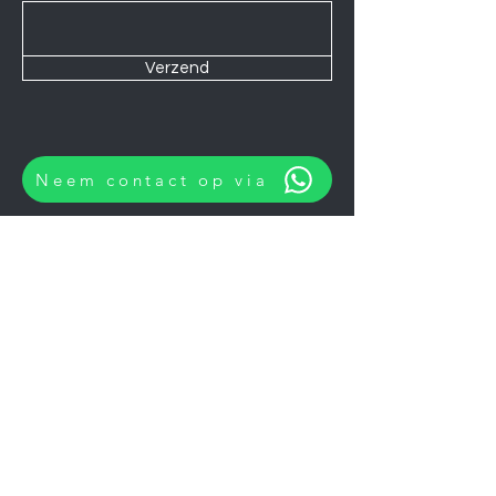
Verzend
Neem contact op via
Wij zijn elke Zaterdag geopend van
10:00 tot 14:00.
U kunt natuurlijk ook op afspraak op
andere momenten langskomen.
Let op
06-06-2026
zijn wij gesloten.
Koelkasten
Afzuigkappen
Ovens
Magnetrons
Vaatwassers