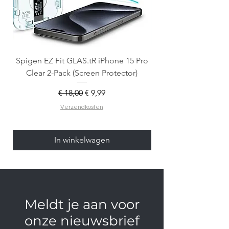
Spigen EZ Fit GLAS.tR iPhone 15 Pro
OtterBox React Mag
Clear 2-Pack (Screen Protector)
Normale prijs
Verkoopprijs
€ 18,00
€ 9,99
Verzendkosten
In winkelwagen
Meldt je aan voor
onze nieuwsbrief