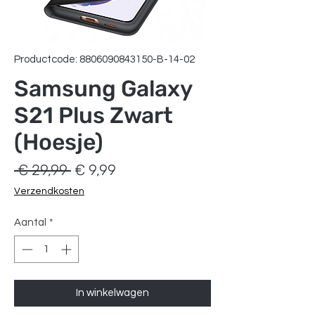
Productcode: 8806090843150-B-14-02
Samsung Galaxy
S21 Plus Zwart
(Hoesje)
Normale
Verkoopprijs
 € 29,99 
€ 9,99
prijs
Verzendkosten
Aantal
*
In winkelwagen