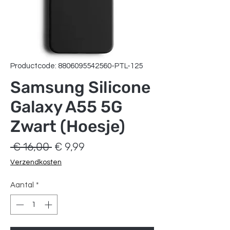
Productcode: 8806095542560-PTL-125
Samsung Silicone
Galaxy A55 5G
Zwart (Hoesje)
Normale
Verkoopprijs
 € 16,00 
€ 9,99
prijs
Verzendkosten
Aantal
*