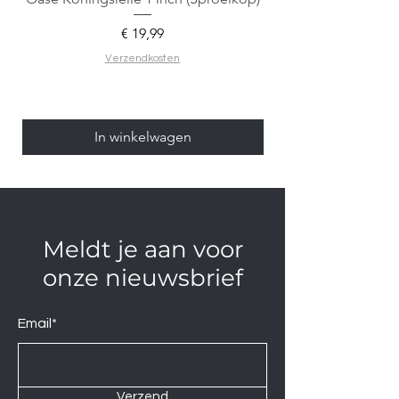
Prijs
€ 19,99
Verzendkosten
In winkelwagen
Meldt je aan voor
onze nieuwsbrief
Email*
Verzend