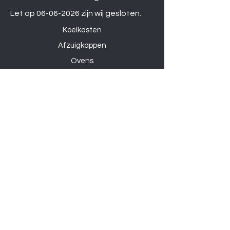
Let op
06-06-2026
zijn wij gesloten.
Koelkasten
Afzuigkappen
Ovens
Magnetrons
Vaatwassers
Inductie kookplaten
Keramische kookplaten
Gas kookplaten
Hoesjes
Telefoons
Gaming
Kabels
Powerbanks