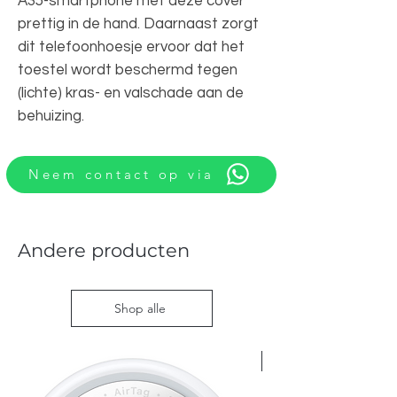
A35-smartphone met deze cover
prettig in de hand. Daarnaast zorgt
dit telefoonhoesje ervoor dat het
toestel wordt beschermd tegen
(lichte) kras- en valschade aan de
behuizing.
Neem contact op via
Andere producten
Shop alle
Nieuw met doos