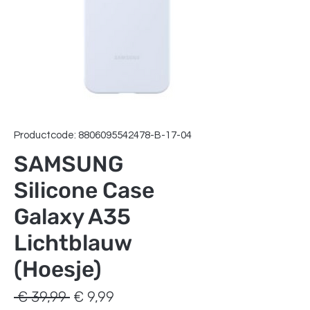
Productcode: 8806095542478-B-17-04
SAMSUNG
Silicone Case
Galaxy A35
Lichtblauw
(Hoesje)
Normale
Verkoopprijs
 € 39,99 
€ 9,99