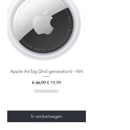
Apple AirTag (2nd generation) - Wit
Normale prijs
Verkoopprijs
€ 36,99
€ 19,99
Verzendkosten
In winkelwagen