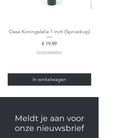
Oase Koningslelie 1 inch (Sproeikop)
Spigen EZ Fit GLAS.
Prijs
€ 19,99
Verzendkosten
In winkelwagen
Meldt je aan voor
onze nieuwsbrief