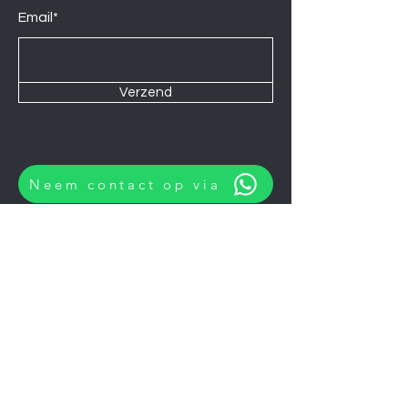
Email*
Verzend
Neem contact op via
Wij zijn elke Zaterdag geopend van
10:00 tot 14:00.
U kunt natuurlijk ook op afspraak op
andere momenten langskomen.
Let op
06-06-2026
zijn wij gesloten.
Koelkasten
Afzuigkappen
Ovens