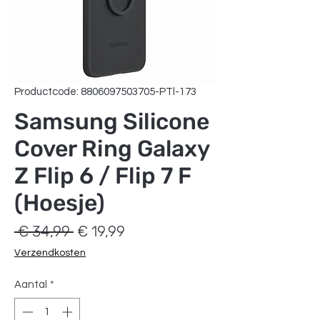
Productcode: 8806097503705-PTl-173
Samsung Silicone
Cover Ring Galaxy
Z Flip 6 / Flip 7 F
(Hoesje)
Normale
Verkoopprijs
 € 34,99 
€ 19,99
prijs
Verzendkosten
Aantal
*