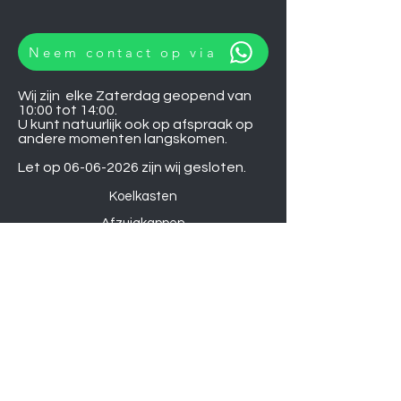
Neem contact op via
Wij zijn elke Zaterdag geopend van
10:00 tot 14:00.
U kunt natuurlijk ook op afspraak op
andere momenten langskomen.
Let op
06-06-2026
zijn wij gesloten.
Koelkasten
Afzuigkappen
Ovens
Magnetrons
Vaatwassers
Inductie kookplaten
Keramische kookplaten
Gas kookplaten