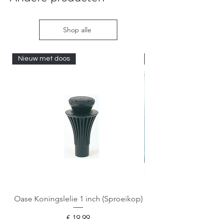
Shop alle
Nieuw met doos
Nieuw met doos
Oase Koningslelie 1 inch (Sproeikop)
Spigen EZ Fit GLAS.
Prijs
€ 19,99