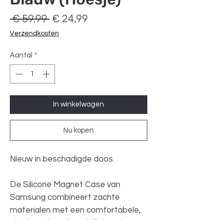
Normale
Verkoopprijs
 € 59,99 
€ 24,99
prijs
Verzendkosten
Aantal
*
In winkelwagen
Nu kopen
Nieuw in beschadigde doos.
De Silicone Magnet Case van
Samsung combineert zachte
materialen met een comfortabele,