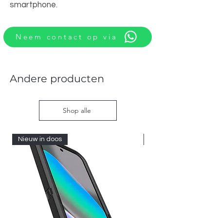
smartphone.
Neem contact op via
Andere producten
Shop alle
Nieuw in doos
Nieuw in doos