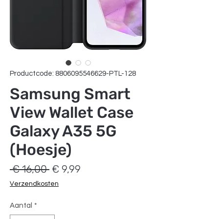
Productcode: 8806095546629-PTL-128
Samsung Smart
View Wallet Case
Galaxy A35 5G
(Hoesje)
Normale
Verkoopprijs
 € 16,00 
€ 9,99
prijs
Verzendkosten
Aantal
*