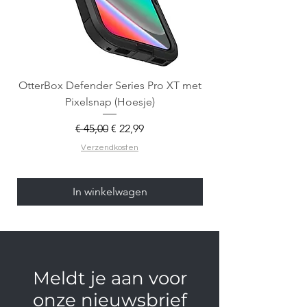
OtterBox Defender Series Pro XT met
Spigen Tough Armo
Pixelsnap (Hoesje)
Normale prijs
Verkoopprijs
€ 45,00
€ 22,99
Verzendkosten
In winkelwagen
Meldt je aan voor
onze nieuwsbrief