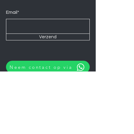
Email*
Verzend
Neem contact op via
Wij zijn elke Zaterdag geopend van
10:00 tot 14:00.
U kunt natuurlijk ook op afspraak op
andere momenten langskomen.
Let op
06-06-2026
zijn wij gesloten.
Koelkasten
Afzuigkappen
Ovens