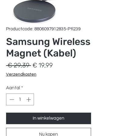
Productcode: 8806097912835-Ptl239
Samsung Wireless
Magnet (Kabel)
Normale
Verkoopprijs
 € 29,39 
€ 19,99
prijs
Verzendkosten
Aantal
*
In winkelwagen
Nu kopen