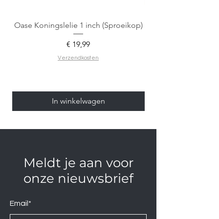
Oase Koningslelie 1 inch (Sproeikop)
Spigen EZ Fit GLAS.
Prijs
€ 19,99
Verzendkosten
In winkelwagen
Meldt je aan voor
onze nieuwsbrief
Email*