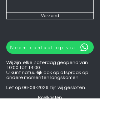
Verzend
Neem contact op via
Wij zijn elke Zaterdag geopend van
10:00 tot 14:00.
U kunt natuurlijk ook op afspraak op
andere momenten langskomen.
Let op
06-06-2026
zijn wij gesloten.
Koelkasten
Afzuigkappen
Ovens
Magnetrons
Vaatwassers