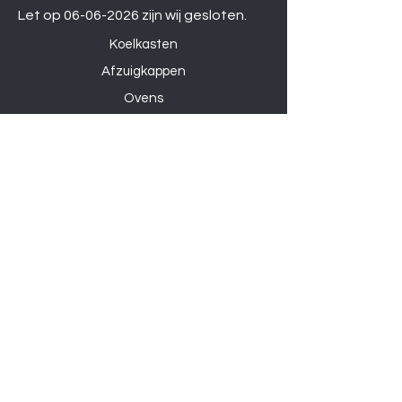
Let op
06-06-2026
zijn wij gesloten.
Koelkasten
Afzuigkappen
Ovens
Magnetrons
Vaatwassers
Inductie kookplaten
Keramische kookplaten
Gas kookplaten
Hoesjes
Telefoons
Gaming
Kabels
Powerbanks
Overige