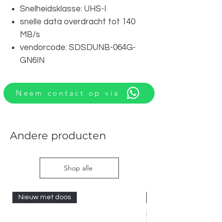
Snelheidsklasse: UHS-I
snelle data overdracht tot 140
MB/s
vendorcode: SDSDUNB-064G-
GN6IN
Neem contact op via
Andere producten
Shop alle
Nieuw met doos
Nieuw met doos