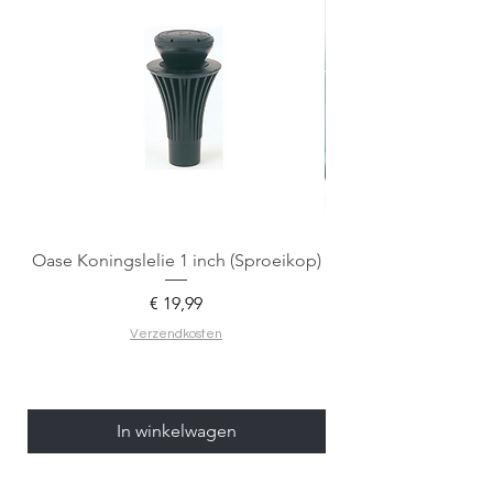
Oase Koningslelie 1 inch (Sproeikop)
Spigen EZ Fit GLAS.
Prijs
€ 19,99
Verzendkosten
In winkelwagen