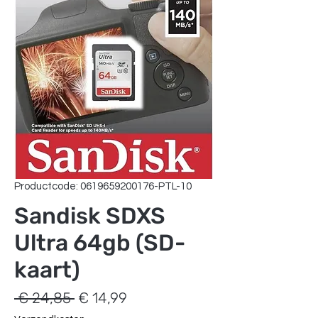
Productcode: 0619659200176-PTL-10
Sandisk SDXS
Ultra 64gb (SD-
kaart)
Normale
Verkoopprijs
 € 24,85 
€ 14,99
prijs