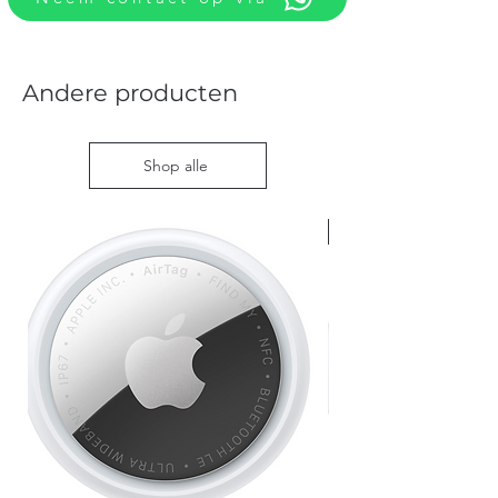
Andere producten
Shop alle
Nieuw met doos