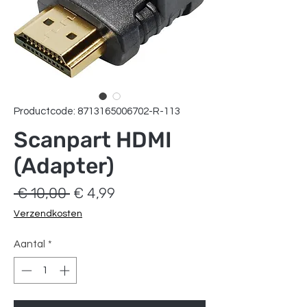
Productcode: 8713165006702-R-113
Scanpart HDMI
(Adapter)
Normale
Verkoopprijs
 € 10,00 
€ 4,99
prijs
Verzendkosten
Aantal
*