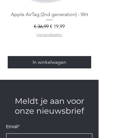
Apple AirTag (2nd generation) - Wit
Normale prijs
Verkoopprijs
€ 36,99
€ 19,99
Verzendkosten
In winkelwagen
Meldt je aan voor
onze nieuwsbrief
Email*