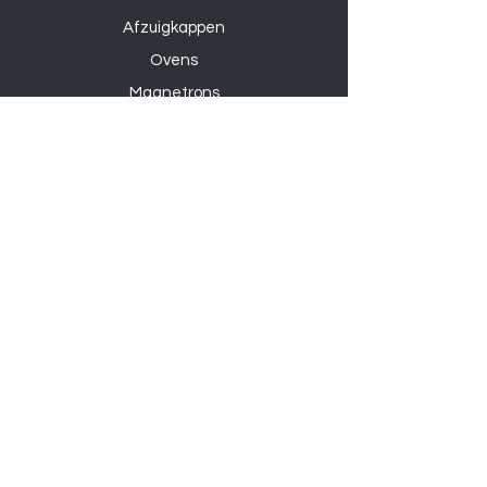
Afzuigkappen
Ovens
Magnetrons
Vaatwassers
Inductie kookplaten
Keramische kookplaten
Gas kookplaten
Hoesjes
Telefoons
Gaming
Kabels
Powerbanks
Overige
Accessoires
Audioapparatuur