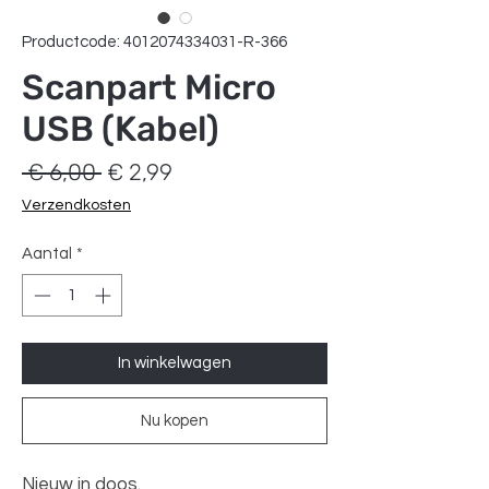
Productcode: 4012074334031-R-366
Scanpart Micro
USB (Kabel)
Normale
Verkoopprijs
 € 6,00 
€ 2,99
prijs
Verzendkosten
Aantal
*
In winkelwagen
Nu kopen
Nieuw in doos.