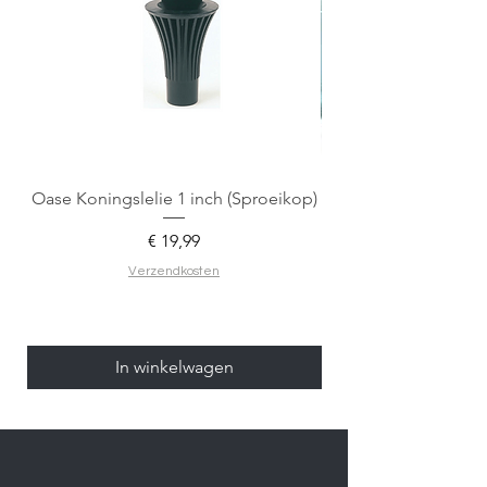
Oase Koningslelie 1 inch (Sproeikop)
Spigen EZ Fit GLAS.
Prijs
€ 19,99
Verzendkosten
In winkelwagen