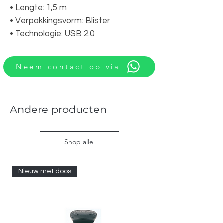
• Lengte: 1,5 m
• Verpakkingsvorm: Blister
• Technologie: USB 2.0
Neem contact op via
Andere producten
Shop alle
Nieuw met doos
Nieuw met doos