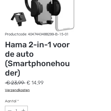
Productcode: 4047443488299-B-15-01
Hama 2-in-1 voor
de auto
(Smartphonehou
der)
Normale
Verkoopprijs
 € 23,99 
€ 14,99
prijs
Verzendkosten
Aantal
*