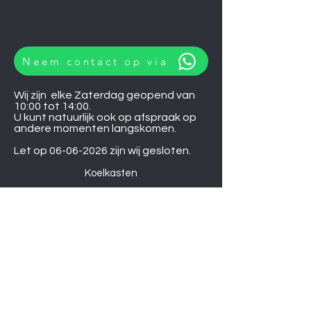
Neem contact op via
Wij zijn elke Zaterdag geopend van
10:00 tot 14:00.
U kunt natuurlijk ook op afspraak op
andere momenten langskomen.
Let op
06-06-2026
zijn wij gesloten.
Koelkasten
Afzuigkappen
Ovens
Magnetrons
Vaatwassers
Inductie kookplaten
Keramische kookplaten