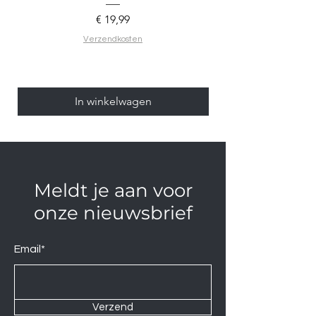
Prijs
€ 19,99
Verzendkosten
In winkelwagen
Meldt je aan voor
onze nieuwsbrief
Email*
Verzend