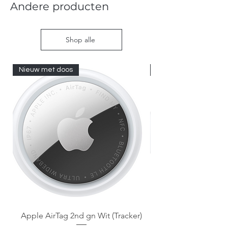
Andere producten
Shop alle
Nieuw met doos
Nieuw met doos
Apple AirTag 2nd gn Wit (Tracker)
Apple AirTag 2nd gen