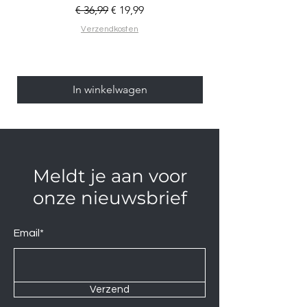
Normale prijs
Verkoopprijs
€ 36,99
€ 19,99
Verzendkosten
In winkelwagen
Meldt je aan voor
onze nieuwsbrief
Email*
Verzend