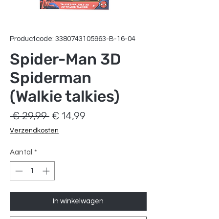
Productcode: 3380743105963-B-16-04
Spider-Man 3D
Spiderman
(Walkie talkies)
Normale
Verkoopprijs
 € 29,99 
€ 14,99
prijs
Verzendkosten
Aantal
*
In winkelwagen