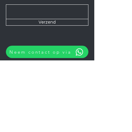
Verzend
Neem contact op via
Wij zijn elke Zaterdag geopend van
10:00 tot 14:00.
U kunt natuurlijk ook op afspraak op
andere momenten langskomen.
Let op
06-06-2026
zijn wij gesloten.
Koelkasten
Afzuigkappen
Ovens
Magnetrons