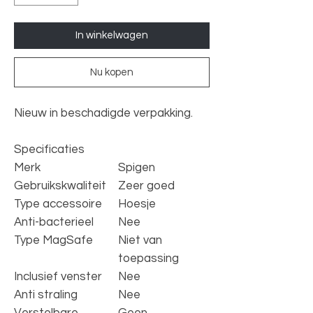
In winkelwagen
Nu kopen
Nieuw in beschadigde verpakking.
Specificaties
Merk
Spigen
Gebruikskwaliteit
Zeer goed
Type accessoire
Hoesje
Anti-bacterieel
Nee
Type MagSafe
Niet van
toepassing
Inclusief venster
Nee
Anti straling
Nee
Verstelbare
Geen