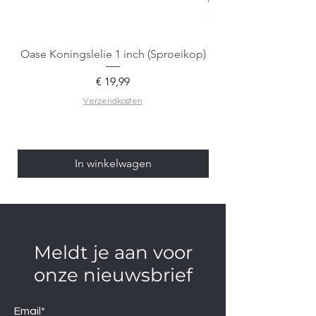
Oase Koningslelie 1 inch (Sproeikop)
Spigen EZ Fit GLAS.
Prijs
€ 19,99
Verzendkosten
In winkelwagen
Meldt je aan voor
onze nieuwsbrief
Email*