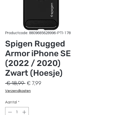
Productcode: 8809685628996-PTl-178
Spigen Rugged
Armor iPhone SE
(2022 / 2020)
Zwart (Hoesje)
Normale
Verkoopprijs
 € 18,99 
€ 7,99
prijs
Verzendkosten
Aantal
*