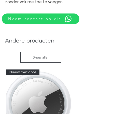
zonder volume toe te voegen.
Neem contact op via
Andere producten
Shop alle
Nieuw met doos
Nieuw met doos