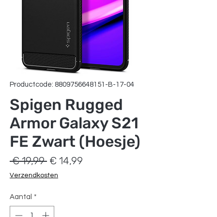
Productcode: 8809756648151-B-17-04
Spigen Rugged
Armor Galaxy S21
FE Zwart (Hoesje)
Normale
Verkoopprijs
 € 19,99 
€ 14,99
prijs
Verzendkosten
Aantal
*