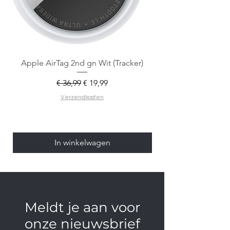
Apple AirTag 2nd gn Wit (Tracker)
Apple AirTag 2nd gen
Normale prijs
Verkoopprijs
€ 36,99
€ 19,99
Verzendkosten
In winkelwagen
Meldt je aan voor
onze nieuwsbrief