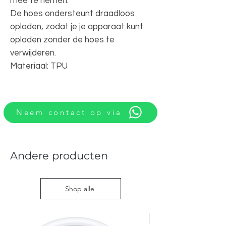
mee te nemen.
De hoes ondersteunt draadloos
opladen, zodat je je apparaat kunt
opladen zonder de hoes te
verwijderen.
Materiaal: TPU
Neem contact op via
Andere producten
Shop alle
Nieuw met doos