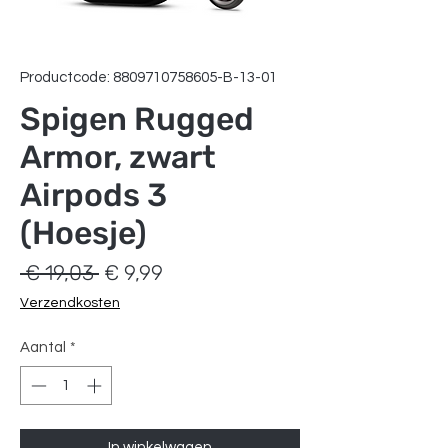
Productcode: 8809710758605-B-13-01
Spigen Rugged
Armor, zwart
Airpods 3
(Hoesje)
Normale
Verkoopprijs
 € 19,03 
€ 9,99
prijs
Verzendkosten
Aantal
*
In winkelwagen