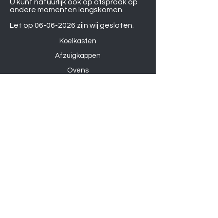
U kunt natuurlijk ook op afspraak op
andere momenten langskomen.
Let op
06-06-2026
zijn wij gesloten.
Koelkasten
Afzuigkappen
Ovens
Magnetrons
Vaatwassers
Inductie kookplaten
Keramische kookplaten
Gas kookplaten
Hoesjes
Telefoons
Gaming
Kabels
Powerbanks