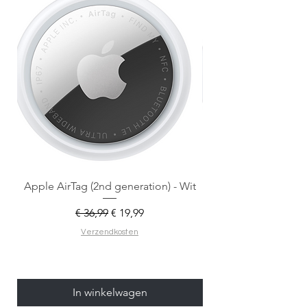
Apple AirTag (2nd generation) - Wit
Normale prijs
Verkoopprijs
€ 36,99
€ 19,99
Verzendkosten
In winkelwagen