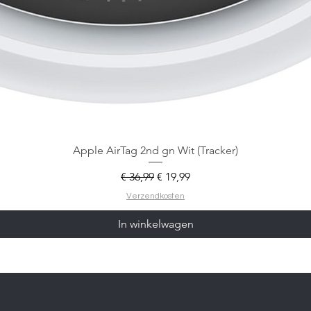
Apple AirTag 2nd gn Wit (Tracker)
Normale prijs
Verkoopprijs
€ 36,99
€ 19,99
Verzendkosten
In winkelwagen