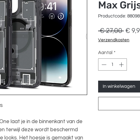
Max Grij
Productcode: 8809
Norm
 € 27,00 
€ 9,
prijs
Verzendkosten
Aantal
*
In winkelwagen
os
One laat je in de binnenkant van de
ken terwijl deze wordt beschermd
ie looks. Het hoesje is gemaakt van