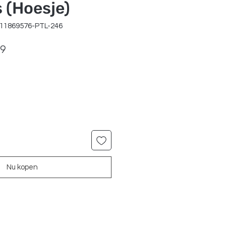
s (Hoesje)
811869576-PTL-246
ale
Verkoopprijs
99
Nu kopen