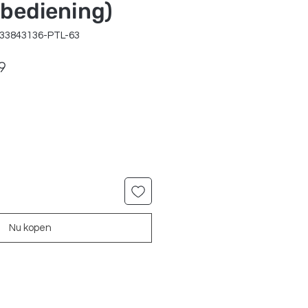
bediening)
033843136-PTL-63
le
Verkoopprijs
9
Nu kopen