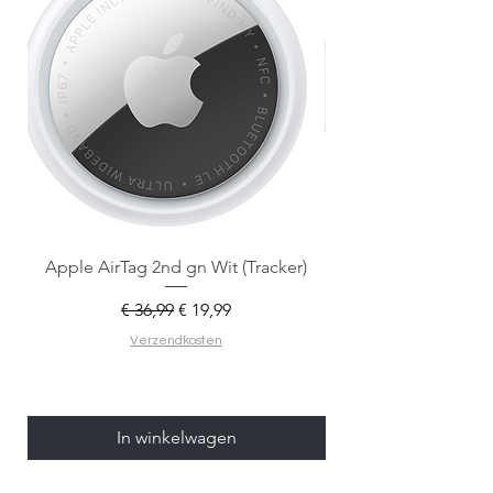
Apple AirTag 2nd gn Wit (Tracker)
Apple AirTag 2nd gen
Normale prijs
Verkoopprijs
€ 36,99
€ 19,99
Verzendkosten
In winkelwagen