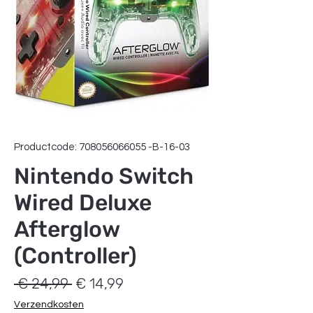
Productcode: 708056066055 -B-16-03
Nintendo Switch
Wired Deluxe
Afterglow
(Controller)
Normale
Verkoopprijs
 € 24,99 
€ 14,99
prijs
Verzendkosten