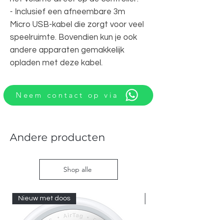
- Inclusief een afneembare 3m
Micro USB-kabel die zorgt voor veel
speelruimte. Bovendien kun je ook
andere apparaten gemakkelijk
opladen met deze kabel.
Neem contact op via
Andere producten
Shop alle
Nieuw met doos
Nieuw met doos