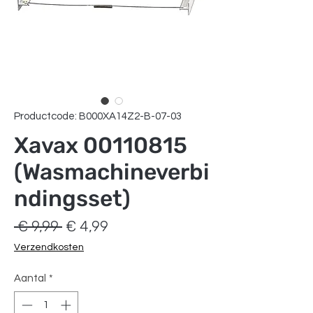
Productcode: B000XA14Z2-B-07-03
Xavax 00110815
(Wasmachineverbi
ndingsset)
Normale
Verkoopprijs
 € 9,99 
€ 4,99
prijs
Verzendkosten
Aantal
*