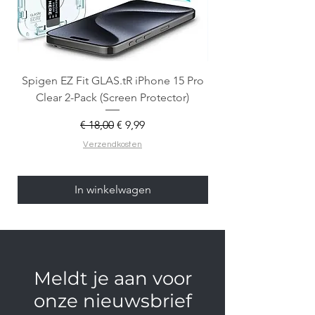
Spigen EZ Fit GLAS.tR iPhone 15 Pro
OtterBox React Mag
Clear 2-Pack (Screen Protector)
Normale prijs
Verkoopprijs
€ 18,00
€ 9,99
Verzendkosten
In winkelwagen
Meldt je aan voor
onze nieuwsbrief