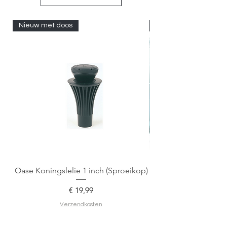
Nieuw met doos
Nieuw met doos
Oase Koningslelie 1 inch (Sproeikop)
Spigen EZ Fit GLAS.
Prijs
€ 19,99
Verzendkosten