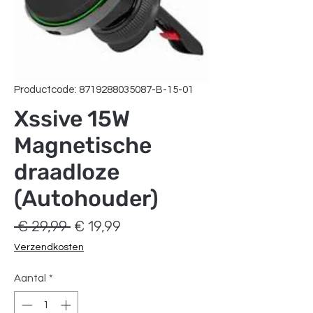
Productcode: 8719288035087-B-15-01
Xssive 15W
Magnetische
draadloze
(Autohouder)
Normale
Verkoopprijs
 € 29,99 
€ 19,99
prijs
Verzendkosten
Aantal
*